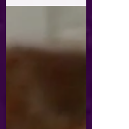
dan ik.’ Jan Terlouw reageert bescheiden als ik
hem vraag wat hij zou willen zeggen tegen de...