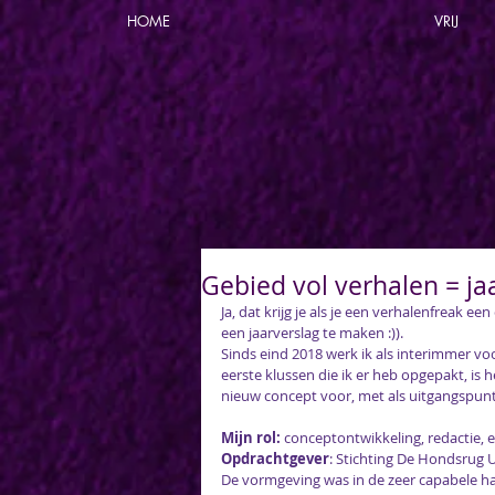
HOME
VRIJ
Gebied vol verhalen = ja
Ja, dat krijg je als je een verhalenfreak 
een jaarverslag te maken :)). 
Sinds eind 2018 werk ik als interimmer v
eerste klussen die ik er heb opgepakt, is 
nieuw concept voor, met als uitgangspunt: 
Mijn rol:
 conceptontwikkeling, redactie, 
Opdrachtgever
: 
Stichting De Hondsrug
De vormgeving was in de zeer capabele h