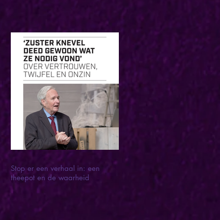
Stop er een verhaal in: een
theepot en de waarheid