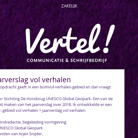
ZAKELIJK
arverslag vol verhalen
een opdracht geeft in een bomvol-verhalen-gebied en dan vraagt 
oor Stichting De Hondsrug UNESCO Global Geopark. Een van de 
het maken van het jaarverslag over 2018. Ik ontwikkelde er een 
gebied vol verhalen = jaarverslag vol verhalen. 
eindredactie, begeleiding vormgeving
 UNESCO Global Geopark
anden van 
Arjen Snijder
.