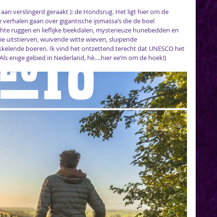
aan verslingerd geraakt ): de Hondsrug. Het ligt hier om de 
verhalen gaan over gigantische ijsmassa’s die de boel 
chte ruggen en lieflijke beekdalen, mysterieuze hunebedden en 
 uitstierven, wuivende witte wieven, sluipende 
kkelende boeren. Ik vind het ontzettend terecht dat UNESCO het 
Als enige gebied in Nederland, hè….hier ee’m om de hoek!)