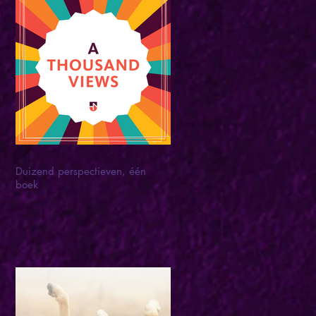
Duizend perspectieven, één
boek