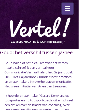
Goud: het verschil tussen ja/nee
Goud halen of nét niet. Over wat het verschil 
maakt, schreef ik een verhaal voor 
Communicatie Verhaal halen, het Galjaardboek 
2018. Het Galjaardboek bundelt best practices 
en smaakmakers in (overheids)communicatie. 
Het is een initiatief van Arjen van Leeuwen.
Ik hoorde ‘smaakmaker’ Gerard Kemkers, ex-
topsporter en nu topsportcoach, uit en schreef 
een artikel over de kracht van coaching, over 
een kameleon zijn, over warmte bewaren en 