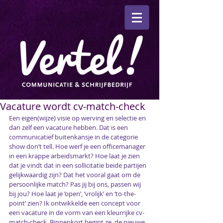
Vacature wordt cv-match-check
Een eigen(wijze) visie op werving en selectie en 
dan zelf een vacature hebben. Dat is een 
communicatief buitenkansje in de categorie 
show don’t tell. Hoe werf je een officemanager 
in een krappe arbeidsmarkt? Hoe laat je zien 
dat je vindt dat in een sollicitatie beide partijen 
gelijkwaardig zijn? Dat het vooral gaat om de 
persoonlijke match? Pas jij bij ons, passen wij 
bij jou? Hoe laat je ‘open’, ‘vrolijk’ en ‘to-the-
point’ zien? Ik ontwikkelde een concept voor 
een vacature in de vorm van een kleurrijke cv-
match-check. Binnenkort begint ze, de nieuwe 