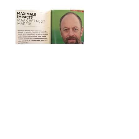
Goud: het verschil
tussen ja/nee