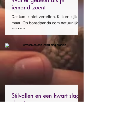
Wat er gebeurt als je
iemand zoent
Dat kan ik niet vertellen. Klik en kijk
maar. Op boredpanda.com natuurlijk,
my fave...
Stilvallen en een kwart slag
draaien
Zomergasten met Griet op de Beeck, de