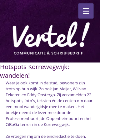
Hotspots Korrewegwijk:
wandelen!
Waar je ook komt in de stad, bewoners zijn 
trots op hun wijk. Zo ook Jan Meijer, Wil van 
Eekeren en Eddy Oostergo. Zij verzamelden 22 
hotspots, foto's, teksten én de centen om daar 
een mooi wandelgidsje mee te maken. Het 
boekje neemt de lezer mee door de 
Professorenbuurt, de Oppenheimbuurt en het 
CiBoGa-terrein in de Korrewegwijk.
Ze vroegen mij om de eindredactie te doen. 