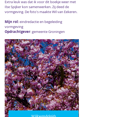
Extra leuk was dat ik voor dit boekje weer met 
Ilse Spijker
 kon samenwerken. Zij deed de 
vormgeving. De foto's maakte Wil van Eekeren.
Mijn rol:
 eindredactie en begeleiding 
vormgeving
Opdrachtgever
: gemeente Groningen