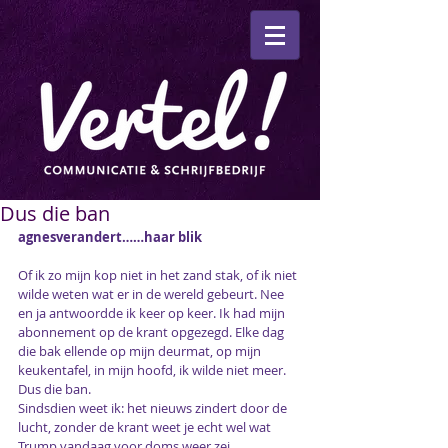
Dus die ban
agnesverandert……haar blik
Of ik zo mijn kop niet in het zand stak, of ik niet 
wilde weten wat er in de wereld gebeurt. Nee 
en ja antwoordde ik keer op keer. Ik had mijn 
abonnement op de krant opgezegd. Elke dag 
die bak ellende op mijn deurmat, op mijn 
keukentafel, in mijn hoofd, ik wilde niet meer. 
Dus die ban.
Sindsdien weet ik: het nieuws zindert door de 
lucht, zonder de krant weet je echt wel wat 
Trump vandaag voor doms weer zei.