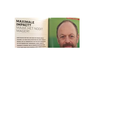
Goud: het verschil
tussen ja/nee