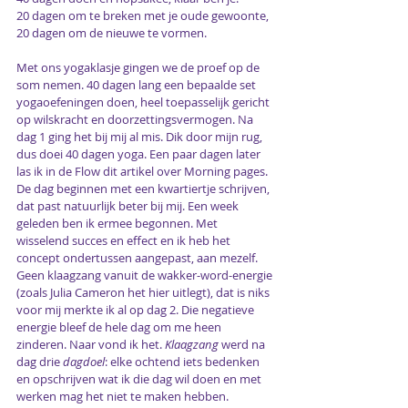
20 dagen om te breken met je oude gewoonte, 
20 dagen om de nieuwe te vormen.
Met ons yogaklasje gingen we de proef op de 
som nemen. 40 dagen lang een bepaalde set 
yogaoefeningen doen, heel toepasselijk gericht 
op wilskracht en doorzettingsvermogen. Na 
dag 1 ging het bij mij al mis. Dik door mijn rug, 
dus doei 40 dagen yoga. Een paar dagen later 
las ik in de Flow 
dit artikel
 over Morning pages. 
De dag beginnen met een kwartiertje schrijven, 
dat past natuurlijk beter bij mij. Een week 
geleden ben ik ermee begonnen. Met 
wisselend succes en effect en ik heb het 
concept ondertussen aangepast, aan mezelf. 
Geen klaagzang vanuit de wakker-word-energie 
(zoals Julia Cameron het 
hier
 uitlegt), dat is niks 
voor mij merkte ik al op dag 2. Die negatieve 
energie bleef de hele dag om me heen 
zinderen. Naar vond ik het. 
Klaagzang
 werd na 
dag drie 
dagdoel
: elke ochtend iets bedenken 
en opschrijven wat ik die dag wil doen en met 
werken mag het niet te maken hebben.