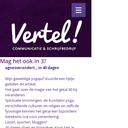
Mag het ook in 3?
agnesverandert...in 40 dagen
Mijn 
geweldige yogajuf 
stuurde een tijdje 
geleden 
dit artikel
.
Het gaat over de magie van het getal 40 bij 
veranderen.
Spirituele stromingen, de Kundalini yoga, 
verschillende culturen en religies en zelfs de 
fysiologie kennen het getal een bijzondere 
betekenis toe voor verandering.
Lezen, sporten, bloggen?
40 dagen doen en hopsakee, klaar ben je.