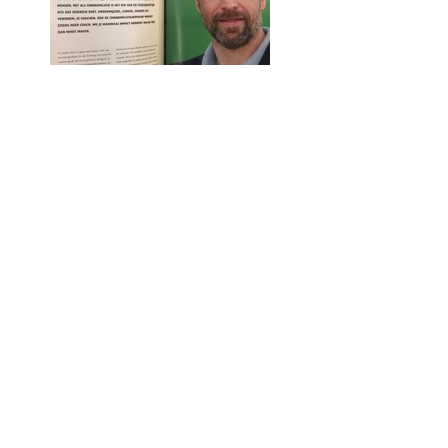
Goud: het verschil
tussen ja/nee