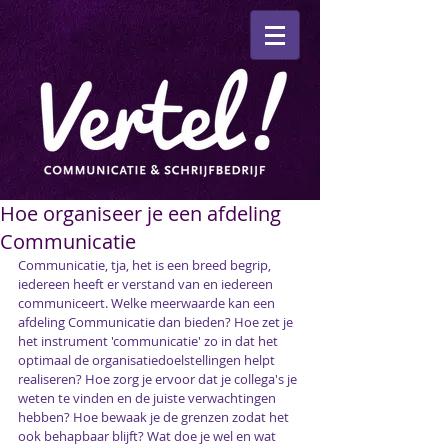
Hoe organiseer je een afdeling
Communicatie
Communicatie, tja, het is een breed begrip, 
iedereen heeft er verstand van en iedereen 
communiceert. Welke meerwaarde kan een 
afdeling Communicatie dan bieden? Hoe zet je 
het instrument 'communicatie' zo in dat het 
optimaal de organisatiedoelstellingen helpt 
realiseren? Hoe zorg je ervoor dat je collega's je 
weten te vinden en de juiste verwachtingen 
hebben? Hoe bewaak je de grenzen zodat het 
ook behapbaar blijft? Wat doe je wel en wat 