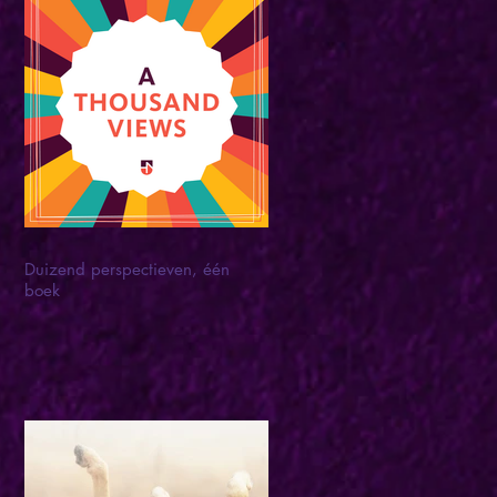
Duizend perspectieven, één
boek