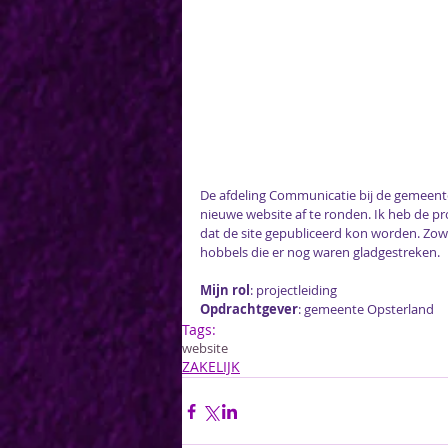
De afdeling Communicatie bij de gemeente 
nieuwe website af te ronden. Ik heb de p
dat de site gepubliceerd kon worden. Zow
hobbels die er nog waren gladgestreken.
Mijn rol
: projectleiding
Opdrachtgever
: 
gemeente Opsterland
Tags:
website
ZAKELIJK