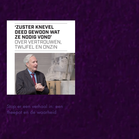
Stop er een verhaal in: een
theepot en de waarheid