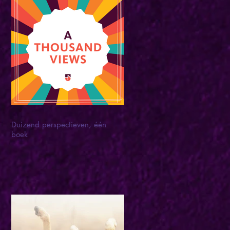
Duizend perspectieven, één
boek