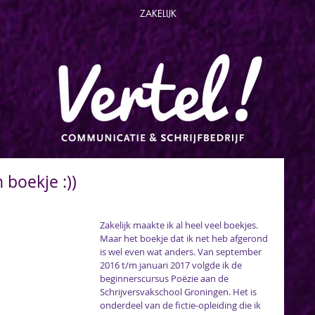
ZAKELIJK
 boekje :))
Zakelijk maakte ik al heel veel boekjes. 
Maar het boekje dat ik net heb afgerond 
is wel even wat anders. Van september 
2016 t/m januari 2017 volgde ik de 
beginnerscursus Poëzie aan de 
Schrijversvakschool Groningen. Het is 
onderdeel van de fictie-opleiding die ik 