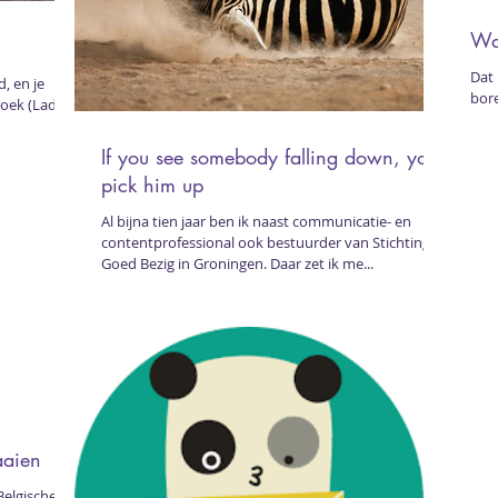
Wat
Dat 
d, en je
bore
 boek (Lady
If you see somebody falling down, you
pick him up
Al bijna tien jaar ben ik naast communicatie- en
contentprofessional ook bestuurder van Stichting
Goed Bezig in Groningen. Daar zet ik me...
aaien
Belgische